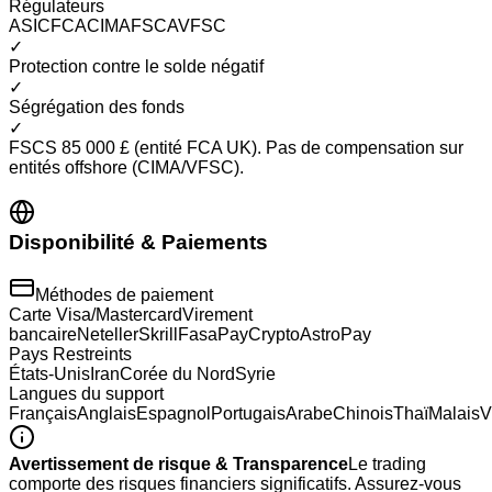
Régulateurs
ASIC
FCA
CIMA
FSCA
VFSC
✓
Protection contre le solde négatif
✓
Ségrégation des fonds
✓
FSCS 85 000 £ (entité FCA UK). Pas de compensation sur
entités offshore (CIMA/VFSC).
Disponibilité & Paiements
Méthodes de paiement
Carte Visa/Mastercard
Virement
bancaire
Neteller
Skrill
FasaPay
Crypto
AstroPay
Pays Restreints
États-Unis
Iran
Corée du Nord
Syrie
Langues du support
Français
Anglais
Espagnol
Portugais
Arabe
Chinois
Thaï
Malais
V
Avertissement de risque & Transparence
Le trading
comporte des risques financiers significatifs. Assurez-vous