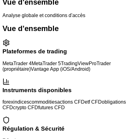
Vue d'ensemble
Analyse globale et conditions d'accès
Vue d'ensemble
Plateformes de trading
MetaTrader 4
MetaTrader 5
TradingView
ProTrader
(propriétaire)
Vantage App (iOS/Android)
Instruments disponibles
forex
indices
commodities
actions CFD
etf CFD
obligations
CFD
crypto CFD
futures CFD
Régulation & Sécurité