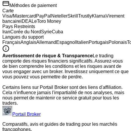
Méthodes de paiement
Carte
Visa/Mastercard
PayPal
Neteller
Skrill
Trustly
Klarna
Virement
bancaire
iDEAL
eToro Money
Pays Restreints
Iran
Corée du Nord
Syrie
Cuba
Langues du support
Français
Anglais
Allemand
Espagnol
Italien
Portugais
Polonais
T
Avertissement de risque & Transparence
Le trading
comporte des risques financiers significatifs. Assurez-vous
de bien comprendre les conditions et les risques avant de
vous engager avec un broker. Investissez uniquement ce que
vous pouvez vous permettre de perdre.
Certains liens sur Portail Broker sont des liens d'affiliation.
Cela n'influence jamais l'impartialité de nos analyses, mais
nous permet de maintenir ce service gratuit pour tous les
traders.
Portail Broker
Comparatifs, avis et guides de trading pour les marchés
francophones.