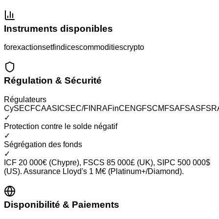
Instruments disponibles
forex
actions
etf
indices
commodities
crypto
Régulation & Sécurité
Régulateurs
CySEC
FCA
ASIC
SEC/FINRA
FinCEN
GFSC
MFSA
FSAS
FSR
✓
Protection contre le solde négatif
✓
Ségrégation des fonds
✓
ICF 20 000€ (Chypre), FSCS 85 000£ (UK), SIPC 500 000$
(US). Assurance Lloyd's 1 M€ (Platinum+/Diamond).
Disponibilité & Paiements