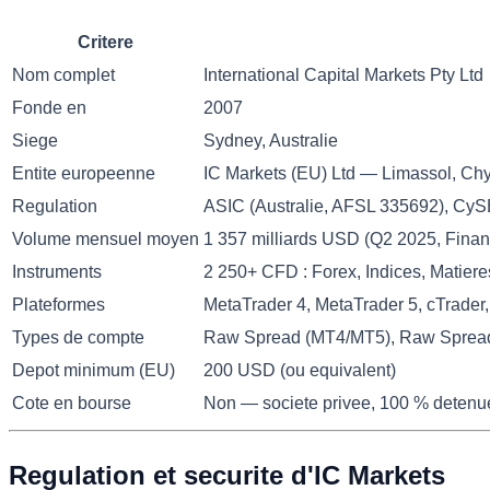
Critere
Nom complet
International Capital Markets Pty Ltd
Fonde en
2007
Siege
Sydney, Australie
Entite europeenne
IC Markets (EU) Ltd — Limassol, Ch
Regulation
ASIC (Australie, AFSL 335692), CyS
Volume mensuel moyen
1 357 milliards USD (Q2 2025, Fina
Instruments
2 250+ CFD : Forex, Indices, Matier
Plateformes
MetaTrader 4, MetaTrader 5, cTrader
Types de compte
Raw Spread (MT4/MT5), Raw Spread 
Depot minimum (EU)
200 USD (ou equivalent)
Cote en bourse
Non — societe privee, 100 % detenue
Regulation et securite d'IC Markets