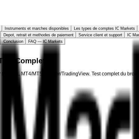
Instruments et marches disponibles
Les types de comptes IC Markets
Depot, retrait et methodes de paiement
Service client et support
IC Mar
Conclusion
FAQ — IC Markets
 Test Complet
r Equinix, MT4/MT5/cTrader/TradingView. Test complet du broker