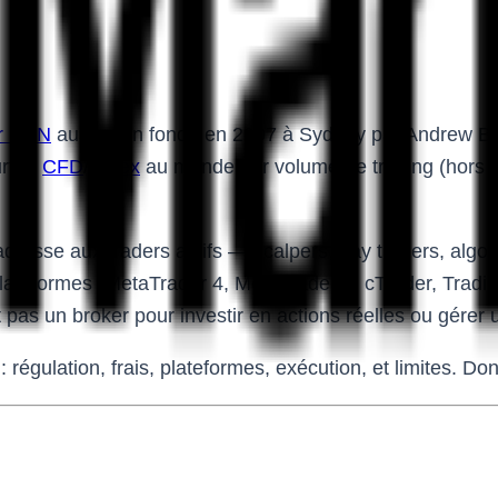
r ECN
australien fondé en 2007 à Sydney par Andrew Budzi
rtier
CFD
/
Forex
au monde par volume de trading (hors Jap
dresse aux traders actifs — scalpers, day traders, algo
re plateformes (MetaTrader 4, MetaTrader 5, cTrader, Tra
st pas un broker pour investir en actions réelles ou gérer
régulation, frais, plateformes, exécution, et limites. Don