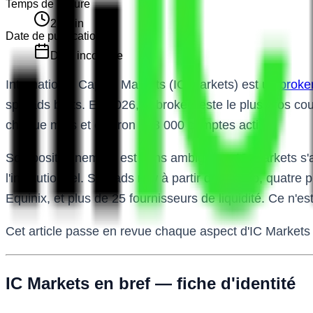
Temps de lecture
21
min
Date de publication
Date inconnue
International Capital Markets (IC Markets) est un
broke
spreads bruts. En 2026, le broker reste le plus gros cou
chaque mois et environ 163 000 comptes actifs.
Son positionnement est sans ambiguïte : IC Markets s'a
l'institutionnel. Spreads raw à partir de 0.0 pip, quat
Equinix, et plus de 25 fournisseurs de liquidité. Ce n'e
Cet article passe en revue chaque aspect d'IC Markets : 
IC Markets en bref — fiche d'identité