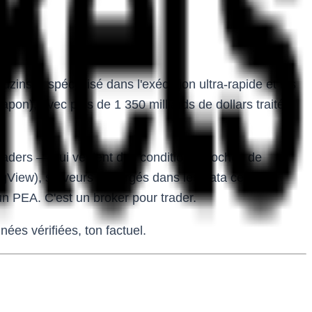
nski, spécialisé dans l'exécution ultra-rapide et les
on), avec plus de 1 350 milliards de dollars traités
traders — qui veulent des conditions proches de
dingView), serveurs hébergés dans les data centers
 un PEA. C'est un broker pour trader.
nées vérifiées, ton factuel.